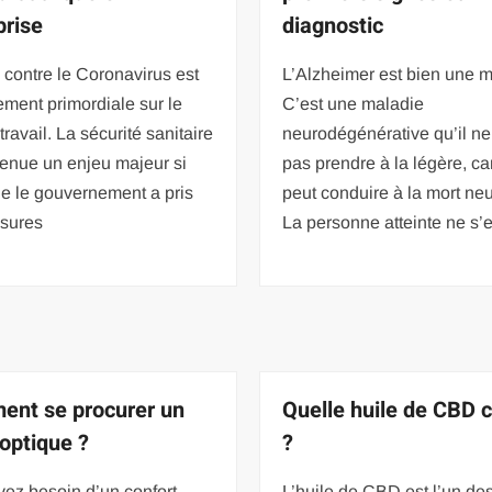
prise
diagnostic
e contre le Coronavirus est
L’Alzheimer est bien une m
ement primordiale sur le
C’est une maladie
 travail. La sécurité sanitaire
neurodégénérative qu’il ne
venue un enjeu majeur si
pas prendre à la légère, car
e le gouvernement a pris
peut conduire à la mort ne
sures
La personne atteinte ne s’
nt se procurer un
Quelle huile de CBD c
 optique ?
?
ez besoin d’un confort
L’huile de CBD est l’un de