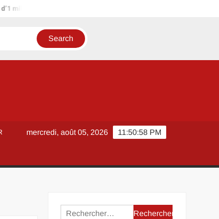
ion d’euros ?
Terrain agricole à louer près de chez soi : métho
R
mercredi, août 05, 2026
11:50:59 PM
Rechercher :