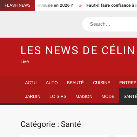
Skip
ent d’une commune en 2026 ?
FLASH NEWS
Faut-il faire confiance à info de 
to
content
Search
LES NEWS DE CÉLIN
Live
ACTU
AUTO
BEAUTÉ
CUISINE
ENTREP
JARDIN
LOISIRS
MAISON
MODE
SANT
Catégorie :
Santé