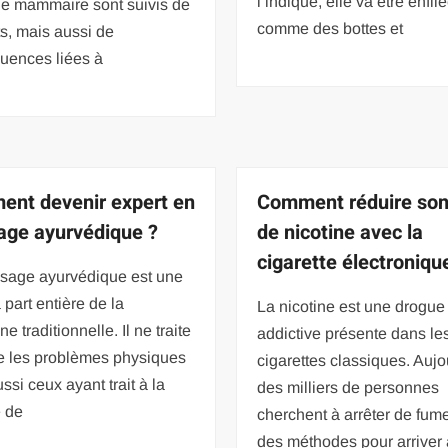
l’indique, elle va être enfil
ie mammaire sont suivis de
comme des bottes et
ts, mais aussi de
uences liées à
nt devenir expert en
Comment réduire son
ge ayurvédique ?
de nicotine avec la
cigarette électroniqu
sage ayurvédique est une
à part entière de la
La nicotine est une drogue
e traditionnelle. Il ne traite
addictive présente dans le
e les problèmes physiques
cigarettes classiques. Aujo
ssi ceux ayant trait à la
des milliers de personnes
 de
cherchent à arrêter de fume
des méthodes pour arriver 