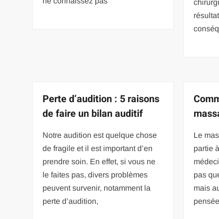
ne connaissez pas
chirurg
résulta
conséq
Perte d’audition : 5 raisons
Comme
de faire un bilan auditif
massa
Notre audition est quelque chose
Le mas
de fragile et il est important d’en
partie 
prendre soin. En effet, si vous ne
médecin
le faites pas, divers problèmes
pas qu
peuvent survenir, notamment la
mais au
perte d’audition,
pensée