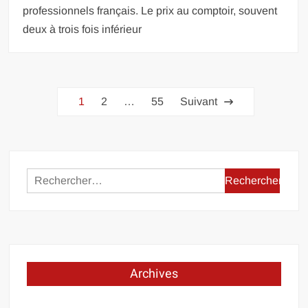
professionnels français. Le prix au comptoir, souvent
deux à trois fois inférieur
Pagination
1
2
…
55
Suivant
des
publications
Rechercher :
Archives