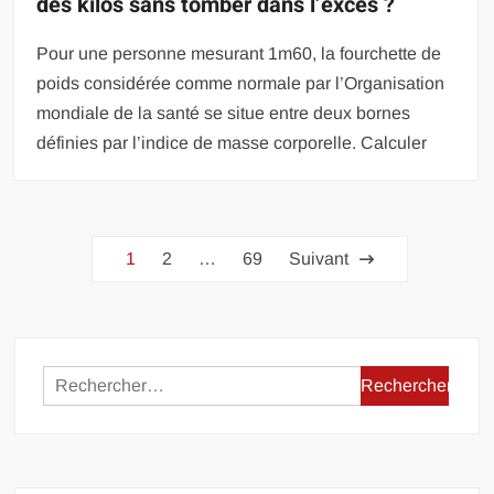
des kilos sans tomber dans l’excès ?
Pour une personne mesurant 1m60, la fourchette de
poids considérée comme normale par l’Organisation
mondiale de la santé se situe entre deux bornes
définies par l’indice de masse corporelle. Calculer
Pagination
1
2
…
69
Suivant
des
publications
Rechercher :