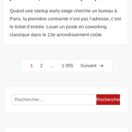
Quand une startup early-stage cherche un bureau à
Paris, la première contrainte n’est pas l’adresse, c’est
le ticket d’entrée. Louer un poste en coworking
classique dans le 13e arrondissement coûte
Pagination
1
2
…
1 055
Suivant
des
publications
Rechercher :