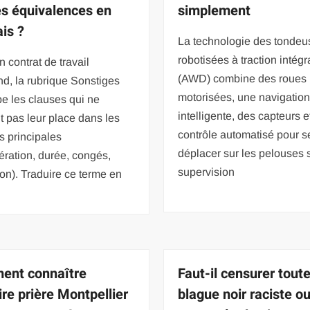
es équivalences en
simplement
ais ?
La technologie des tondeu
robotisées à traction intégr
 contrat de travail
(AWD) combine des roues
d, la rubrique Sonstiges
motorisées, une navigatio
e les clauses qui ne
intelligente, des capteurs e
t pas leur place dans les
contrôle automatisé pour s
s principales
déplacer sur les pelouses 
ration, durée, congés,
supervision
tion). Traduire ce terme en
ent connaître
Faut-il censurer tout
ire prière Montpellier
blague noir raciste o