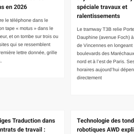
ns en 2026
spéciale travaux et
ralentissements
e le téléphone dans le
on tape « motus » dans le
Le tramway T3B relie Port
eur, et on tombe sur trois ou
Dauphine (avenue Foch) à
sites qui se ressemblent
de Vincennes en longeant 
remière lettre donnée, grille
boulevards des Maréchaux
,
nord et à l’est de Paris. Se
horaires aujourd’hui dépe
directement
iges Traduction dans
Technologie des ton
ntrats de travail :
robotiques AWD expl