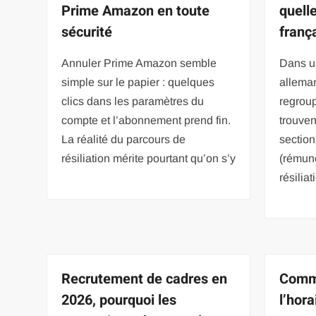
Prime Amazon en toute
quell
sécurité
franç
Annuler Prime Amazon semble
Dans un
simple sur le papier : quelques
alleman
clics dans les paramètres du
regroup
compte et l’abonnement prend fin.
trouven
La réalité du parcours de
section
résiliation mérite pourtant qu’on s’y
(rémuné
résilia
Recrutement de cadres en
Comm
2026, pourquoi les
l’hora