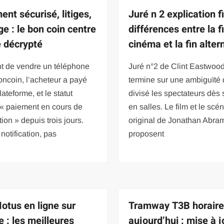
ent sécurisé, litiges,
Juré n 2 explication fi
ge : le bon coin centre
différences entre la f
e décrypté
cinéma et la fin alter
nt de vendre un téléphone
Juré n°2 de Clint Eastwoo
oncoin, l’acheteur a payé
termine sur une ambiguïté 
lateforme, et le statut
divisé les spectateurs dès 
 « paiement en cours de
en salles. Le film et le scé
tion » depuis trois jours.
original de Jonathan Abra
notification, pas
proposent
otus en ligne sur
Tramway T3B horair
e : les meilleures
aujourd’hui : mise à j