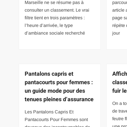
Marseille ne se résume pas à
parcour
consulter un classement. Le vrai
article 
filtre tient en trois paramètres :
page s
l’heure d’arrivée, le type
répète 
d’ambiance sociale recherché
jour
Pantalons capris et
Affic
pantacourts pour femmes :
classe
un guide mode pour des
fuir l
tenues pleines d’assurance
On a to
de trav
Les Pantalons Capris Et
feutre 
Pantacourts Pour Femmes sont
une pro