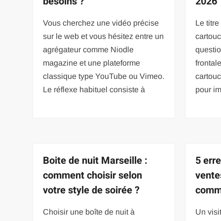
besoins ?
2026 
Vous cherchez une vidéo précise
Le titr
sur le web et vous hésitez entre un
cartouc
agrégateur comme Niodle
questio
magazine et une plateforme
frontal
classique type YouTube ou Vimeo.
cartouc
Le réflexe habituel consiste à
pour i
Boite de nuit Marseille :
5 err
comment choisir selon
vente
votre style de soirée ?
comme
Choisir une boîte de nuit à
Un visit