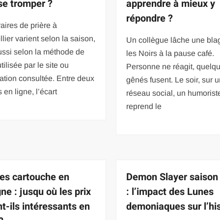
se tromper ?
apprendre à mieux y
répondre ?
aires de prière à
lier varient selon la saison,
Un collègue lâche une bla
ussi selon la méthode de
les Noirs à la pause café.
tilisée par le site ou
Personne ne réagit, quelqu
cation consultée. Entre deux
gênés fusent. Le soir, sur 
 en ligne, l’écart
réseau social, un humoriste
reprend le
des cartouche en
Demon Slayer saison 
ne : jusqu où les prix
: l’impact des Lunes
nt-ils intéressants en
demoniaques sur l’his