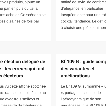
t vos produits, ajoute un
raffiné de style, de confort 
au panier, puis quitte la
d’élégance, en particulier
ans acheter. Ce scénario se
lorsqu’on opte pour une ro
des dizaines de fois par
cocktail tendance. Le défi 
à choisir une pièce qui no
he élection délégué de
Bf 109 G : guide com
 : les erreurs qui font
des variantes et
es électeurs
améliorations
us vu cette affiche scotchée
Le Bf 109 G, surnommé « 
ers dans le couloir, écrite au
», partage l’essentiel de
fluo avec trois smileys et
l’aérodynamique de son
messe de distributeur de
prédécesseur, le Bf 109 F.