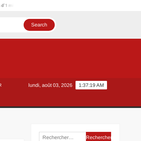
ion d’euros ?
Terrain agricole à louer près de chez soi : métho
R
lundi, août 03, 2026
1:37:20 AM
Rechercher :