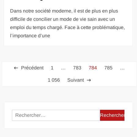
Dans notre société moderne, il est de plus en plus
difficile de concilier un mode de vie sain avec un
emploi du temps chargé. Face à cette problématique,
l’importance d’une
Pagination
Précédent
1
…
783
784
785
…
des
1 056
Suivant
publications
Rechercher :