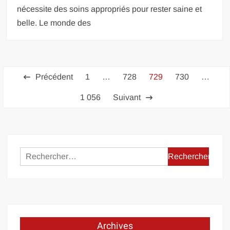
nécessite des soins appropriés pour rester saine et
belle. Le monde des
Pagination
Précédent
1
…
728
729
730
…
des
1 056
Suivant
publications
Rechercher :
Archives