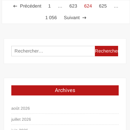
Pagination
Précédent
1
…
623
624
625
…
des
1 056
Suivant
publications
Rechercher :
Archives
août 2026
juillet 2026