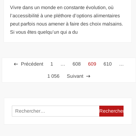
Vivre dans un monde en constante évolution, où
l’accessibilité à une pléthore d’options alimentaires
peut parfois nous amener à faire des choix malsains.
Si vous êtes quelqu’un qui a du
Pagination
Précédent
1
…
608
609
610
…
des
1 056
Suivant
publications
Rechercher :