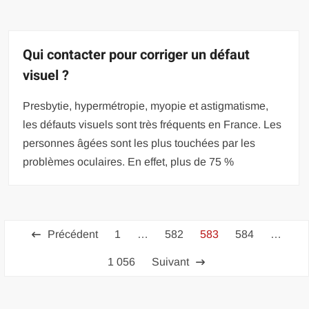
Qui contacter pour corriger un défaut
visuel ?
Presbytie, hypermétropie, myopie et astigmatisme,
les défauts visuels sont très fréquents en France. Les
personnes âgées sont les plus touchées par les
problèmes oculaires. En effet, plus de 75 %
Pagination
Précédent
1
…
582
583
584
…
des
1 056
Suivant
publications