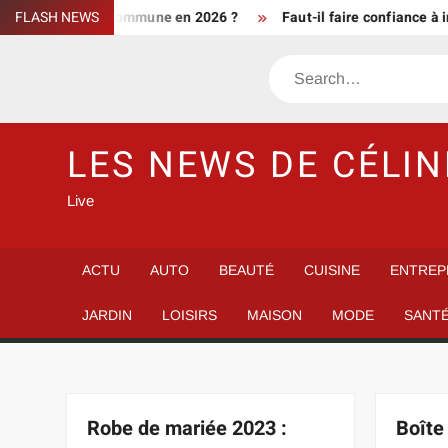
Skip
ment d’une commune en 2026 ?
FLASH NEWS
Faut-il faire confiance à info de 
to
content
Search
LES NEWS DE CÉLIN
Live
ACTU
AUTO
BEAUTÉ
CUISINE
ENTREP
JARDIN
LOISIRS
MAISON
MODE
SANT
Robe de mariée 2023 :
Boîte