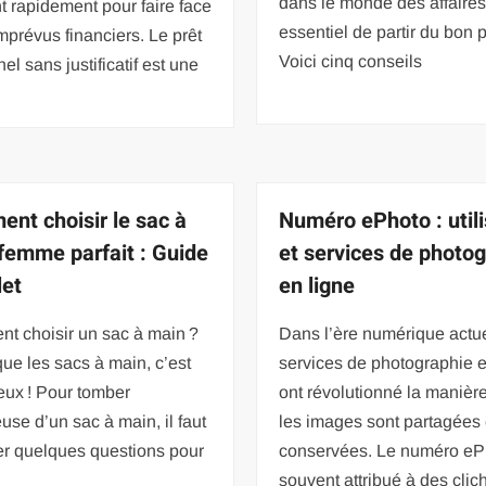
dans le monde des affaires,
t rapidement pour faire face
essentiel de partir du bon p
mprévus financiers. Le prêt
Voici cinq conseils
el sans justificatif est une
nt choisir le sac à
Numéro ePhoto : utili
femme parfait : Guide
et services de photo
et
en ligne
t choisir un sac à main ?
Dans l’ère numérique actue
ue les sacs à main, c’est
services de photographie e
eux ! Pour tomber
ont révolutionné la manièr
se d’un sac à main, il faut
les images sont partagées 
er quelques questions pour
conservées. Le numéro eP
souvent attribué à des clic