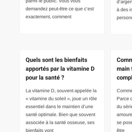
parmi le public. Vous vous
d’argen
demandez peut-être ce que c’est
à des i
exactement, comment
personn
Quels sont les bienfaits
Comme
apportés par la vitamine D
main 
pour la santé ?
compl
La vitamine D, souvent appelée la
Commen
« vitamine du soleil », joue un rôle
Parce q
essentiel dans le maintien d’une
du séri
santé optimale. Bien que souvent
amoureu
associée à la santé osseuse, ses
se pos
bienfaits vont
être