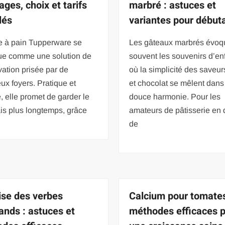
ages, choix et tarifs
marbré : astuces et
lés
variantes pour début
te à pain Tupperware se
Les gâteaux marbrés évoq
gue comme une solution de
souvent les souvenirs d’en
ation prisée par de
où la simplicité des saveur
x foyers. Pratique et
et chocolat se mêlent dans
, elle promet de garder le
douce harmonie. Pour les
ais plus longtemps, grâce
amateurs de pâtisserie en 
de
ise des verbes
Calcium pour tomates
ands : astuces et
méthodes efficaces 