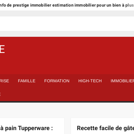
prestige immobilier estimation immobilier pour un bien à plus d’1 mill
E
RISE
FAMILLE
FORMATION
HIGH-TECH
IMMOBILIE
É
 à pain Tupperware :
Recette facile de gât