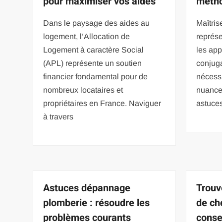
pour maximiser vos aides
métho
Dans le paysage des aides au
Maîtris
logement, l’Allocation de
représe
Logement à caractère Social
les app
(APL) représente un soutien
conjug
financier fondamental pour de
nécess
nombreux locataires et
nuances
propriétaires en France. Naviguer
astuce
à travers
Astuces dépannage
Trouve
plomberie : résoudre les
de ch
problèmes courants
conse