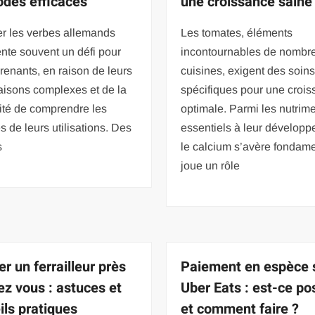
des efficaces
une croissance saine
er les verbes allemands
Les tomates, éléments
nte souvent un défi pour
incontournables de nombr
renants, en raison de leurs
cuisines, exigent des soin
aisons complexes et de la
spécifiques pour une croi
ité de comprendre les
optimale. Parmi les nutrim
 de leurs utilisations. Des
essentiels à leur développ
s
le calcium s’avère fondamen
joue un rôle
r un ferrailleur près
Paiement en espèce 
ez vous : astuces et
Uber Eats : est-ce po
ils pratiques
et comment faire ?