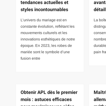
tendances actuelles et
avant
styles incontournables
détail
L’univers du mariage est en
La boî
constante évolution, reflétant les
distin
mouvements culturels et les
conserv
innovations esthétiques de notre
nombreu
époque. En 2023, les robes de
durable
mariée sont le symbole d’une
pain fr
fusion entre
Obtenir APL dès le premier
Maîtr
mois : astuces efficaces
allem