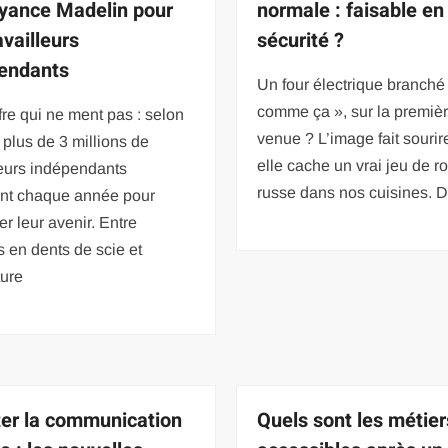
yance Madelin pour
normale : faisable en
availleurs
sécurité ?
endants
Un four électrique branché
comme ça », sur la premièr
fre qui ne ment pas : selon
venue ? L’image fait sourir
, plus de 3 millions de
elle cache un vrai jeu de ro
leurs indépendants
russe dans nos cuisines. D
ent chaque année pour
er leur avenir. Entre
 en dents de scie et
ture
iter la communication
Quels sont les métie