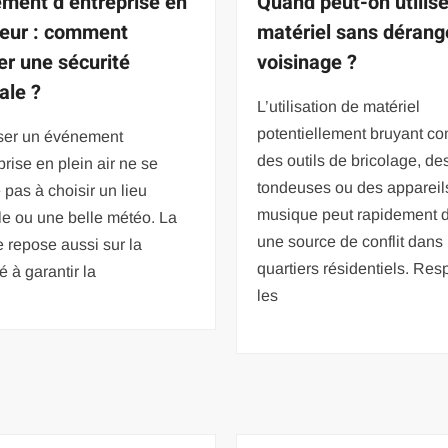
ment d’entreprise en
Quand peut-on utilise
ieur : comment
matériel sans dérange
er une sécurité
voisinage ?
ale ?
L’utilisation de matériel
potentiellement bruyant 
ser un événement
des outils de bricolage, de
prise en plein air ne se
tondeuses ou des appareil
pas à choisir un lieu
musique peut rapidement 
e ou une belle météo. La
une source de conflit dans 
e repose aussi sur la
quartiers résidentiels. Res
é à garantir la
les