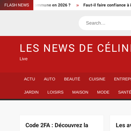
Skip
ment d’une commune en 2026 ?
FLASH NEWS
Faut-il faire confiance à info de 
to
content
Search
LES NEWS DE CÉLIN
Live
ACTU
AUTO
BEAUTÉ
CUISINE
ENTREP
JARDIN
LOISIRS
MAISON
MODE
SANT
Code 2FA : Découvrez la
Les a