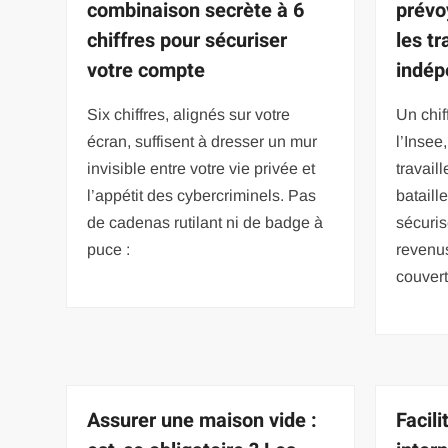
combinaison secrète à 6
prévo
chiffres pour sécuriser
les tr
votre compte
indép
Six chiffres, alignés sur votre
Un chif
écran, suffisent à dresser un mur
l’Insee
invisible entre votre vie privée et
travail
l’appétit des cybercriminels. Pas
bataill
de cadenas rutilant ni de badge à
sécuris
puce :
revenus
couver
Assurer une maison vide :
Facil