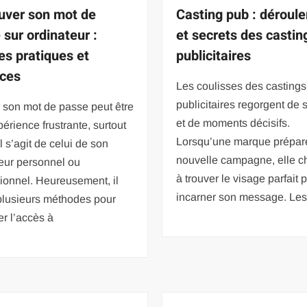
uver son mot de
Casting pub : déroul
 sur ordinateur :
et secrets des castin
es pratiques et
publicitaires
aces
Les coulisses des castings
publicitaires regorgent de 
 son mot de passe peut être
et de moments décisifs.
érience frustrante, surtout
Lorsqu’une marque prépar
il s’agit de celui de son
nouvelle campagne, elle c
eur personnel ou
à trouver le visage parfait 
ionnel. Heureusement, il
incarner son message. Le
plusieurs méthodes pour
er l’accès à