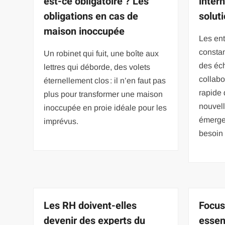
est-ce obligatoire ? Les
intern
obligations en cas de
soluti
maison inoccupée
Les ent
constam
Un robinet qui fuit, une boîte aux
des éc
lettres qui déborde, des volets
collabo
éternellement clos : il n’en faut pas
rapide 
plus pour transformer une maison
nouvell
inoccupée en proie idéale pour les
émerge
imprévus.
besoin
Les RH doivent-elles
Focus
devenir des experts du
essen