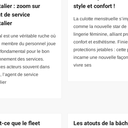
talier : zoom sur
style et confort !
nt de service
La culotte menstruelle s’i
alier
comme la nouvelle star de 
lingerie féminine, alliant pr
al est une véritable ruche où
confort et esthétisme. Finie
 membre du personnel joue
protections jetables : cette
 fondamental pour le bon
incarne une nouvelle faço
nnement des services.
vivre ses
ces acteurs souvent dans
, l’agent de service
lier
t-ce que le fleet
Les atouts de la bâc