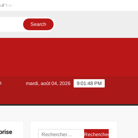
ion d’euros ?
Terrain agricole à louer près de chez soi : métho
R
mardi, août 04, 2026
9:01:49 PM
prise
Rechercher :