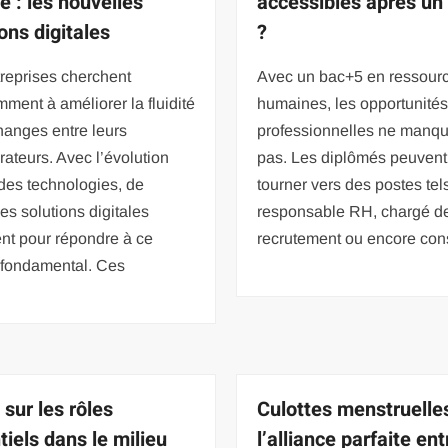
e : les nouvelles
accessibles après un
ons digitales
?
reprises cherchent
Avec un bac+5 en ressour
ment à améliorer la fluidité
humaines, les opportunité
hanges entre leurs
professionnelles ne manq
rateurs. Avec l’évolution
pas. Les diplômés peuvent
des technologies, de
tourner vers des postes tel
es solutions digitales
responsable RH, chargé d
nt pour répondre à ce
recrutement ou encore con
 fondamental. Ces
 sur les rôles
Culottes menstruelles
tiels dans le milieu
l’alliance parfaite ent