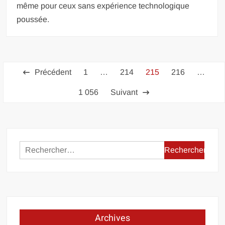
même pour ceux sans expérience technologique
poussée.
Pagination
Précédent
1
…
214
215
216
…
des
1 056
Suivant
publications
Rechercher :
Archives