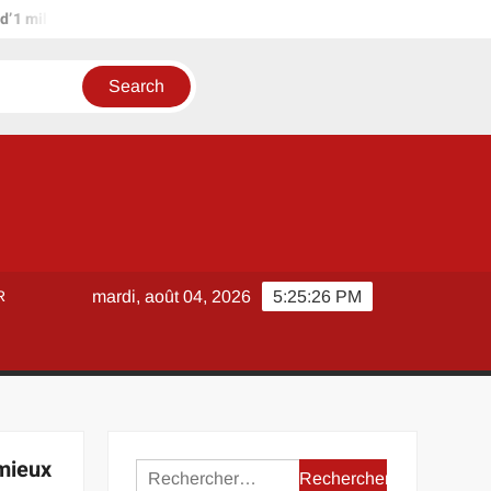
on d’euros ?
Terrain agricole à louer près de chez soi : méthod
R
mardi, août 04, 2026
5:25:26 PM
 mieux
Rechercher :