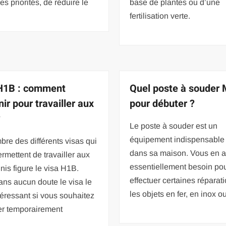
des priorités, de réduire le
base de plantes ou d’une
fertilisation verte.
H1B : comment
Quel poste à souder
nir pour travailler aux
pour débuter ?
?
Le poste à souder est un
équipement indispensable 
re des différents visas qui
dans sa maison. Vous en 
rmettent de travailler aux
essentiellement besoin po
nis figure le visa H1B.
effectuer certaines réparat
ans aucun doute le visa le
les objets en fer, en inox o
téressant si vous souhaitez
ler temporairement