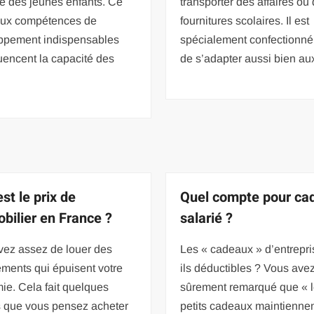
ie des jeunes enfants. Ce
transporter des affaires ou
eux compétences de
fournitures scolaires. Il est
ppement indispensables
spécialement confectionné
luencent la capacité des
de s’adapter aussi bien au
s
st le prix de
Quel compte pour ca
obilier en France ?
salarié ?
vez assez de louer des
Les « cadeaux » d’entrepri
ments qui épuisent votre
ils déductibles ? Vous ave
e. Cela fait quelques
sûrement remarqué que « 
 que vous pensez acheter
petits cadeaux maintienne