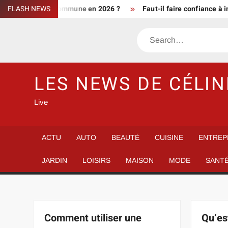
Skip
ent d’une commune en 2026 ?
FLASH NEWS
Faut-il faire confiance à info de 
to
content
Search
LES NEWS DE CÉLIN
Live
ACTU
AUTO
BEAUTÉ
CUISINE
ENTREP
JARDIN
LOISIRS
MAISON
MODE
SANT
Comment utiliser une
Qu’es