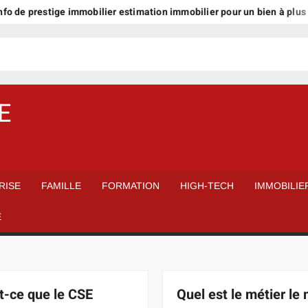
prestige immobilier estimation immobilier pour un bien à plus d’1 milli
E
RISE
FAMILLE
FORMATION
HIGH-TECH
IMMOBILIE
É
t-ce que le CSE
Quel est le métier le