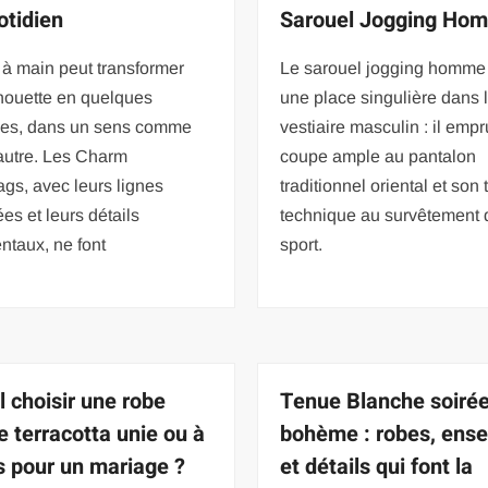
otidien
Sarouel Jogging Ho
à main peut transformer
Le sarouel jogging homme
houette en quelques
une place singulière dans 
es, dans un sens comme
vestiaire masculin : il emp
autre. Les Charm
coupe ample au pantalon
gs, avec leurs lignes
traditionnel oriental et son 
ées et leurs détails
technique au survêtement 
ntaux, ne font
sport.
l choisir une robe
Tenue Blanche soiré
e terracotta unie ou à
bohème : robes, ens
s pour un mariage ?
et détails qui font la