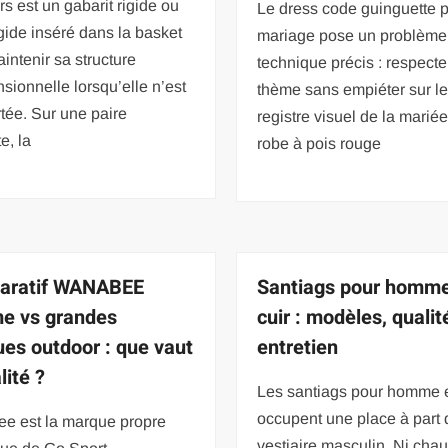
s est un gabarit rigide ou
Le dress code guinguette 
gide inséré dans la basket
mariage pose un problème
intenir sa structure
technique précis : respecte
nsionnelle lorsqu’elle n’est
thème sans empiéter sur l
tée. Sur une paire
registre visuel de la mariée
e, la
robe à pois rouge
aratif WANABEE
Santiags pour homm
e vs grandes
cuir : modèles, qualit
es outdoor : que vaut
entretien
lité ?
Les santiags pour homme e
occupent une place à part 
e est la marque propre
vestiaire masculin. Ni cha