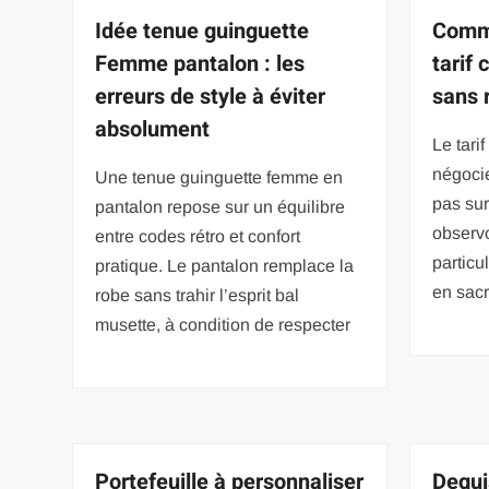
Idée tenue guinguette
Comme
Femme pantalon : les
tarif 
erreurs de style à éviter
sans r
absolument
Le tari
négoci
Une tenue guinguette femme en
pas sur
pantalon repose sur un équilibre
observ
entre codes rétro et confort
particu
pratique. Le pantalon remplace la
en sacr
robe sans trahir l’esprit bal
musette, à condition de respecter
Portefeuille à personnaliser
Degu