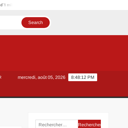
ion d’euros ?
Terrain agricole à louer près de chez soi : métho
R
mercredi, août 05, 2026
8:48:13 PM
Rechercher :