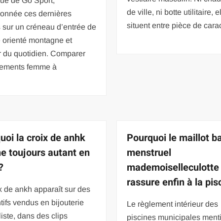
que de Go Sport,
de ville, ni botte utilitaire, 
ionnée ces dernières
situent entre pièce de cara
 sur un créneau d’entrée de
orienté montagne et
r du quotidien. Comparer
tements femme à
uoi la croix de anhk
Pourquoi le maillot b
ne toujours autant en
menstruel
?
mademoiselleculotte
rassure enfin à la pis
x de ankh apparaît sur des
ifs vendus en bijouterie
Le règlement intérieur des
iste, dans des clips
piscines municipales ment