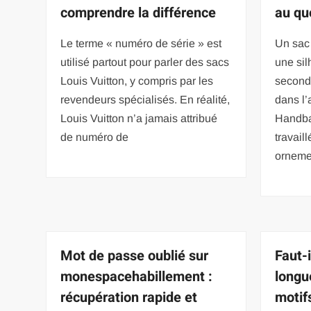
comprendre la différence
au qu
Le terme « numéro de série » est
Un sac 
utilisé partout pour parler des sacs
une sil
Louis Vuitton, y compris par les
second
revendeurs spécialisés. En réalité,
dans l’
Louis Vuitton n’a jamais attribué
Handba
de numéro de
travaill
orneme
Mot de passe oublié sur
Faut-i
monespacehabillement :
longu
récupération rapide et
motif