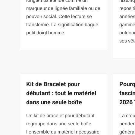
longtemps été lue comme un
histori
marqueur de lignée familiale ou de
reposit
pouvoir social. Cette lecture se
années
transforme. La signification bague
gamme 
petit doigt homme
outdoo
ses vê
Kit de Bracelet pour
Pourq
débutant : tout le matériel
fasci
dans une seule boîte
2026 
Un kit de bracelet pour débutant
La croi
regroupe dans une seule boîte
pendent
l’ensemble du matériel nécessaire
général