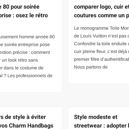
 80 pour soirée
comparer logo, cuir e
rise : osez le rétro
coutures comme un p
Le monogramme Toile Mo
de Louis Vuitton n’est pas d
uisement homme année 80
Confondre la toile enduite
e soirée entreprise pose
cuir pleine fleur, c’est déjà 
estion précise : comment
premier filtre d’authentifica
 un look rétro sans
Nous partons de
er dans le costume de
l ? Les professionnels de
s de style à éviter
Style modeste et
vos Charm Handbags
streetwear : adopter 