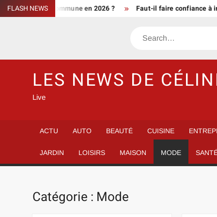
Skip
ent d’une commune en 2026 ?
FLASH NEWS
Faut-il faire confiance à info de 
to
content
Search
LES NEWS DE CÉLIN
Live
ACTU
AUTO
BEAUTÉ
CUISINE
ENTREP
JARDIN
LOISIRS
MAISON
MODE
SANT
Catégorie :
Mode