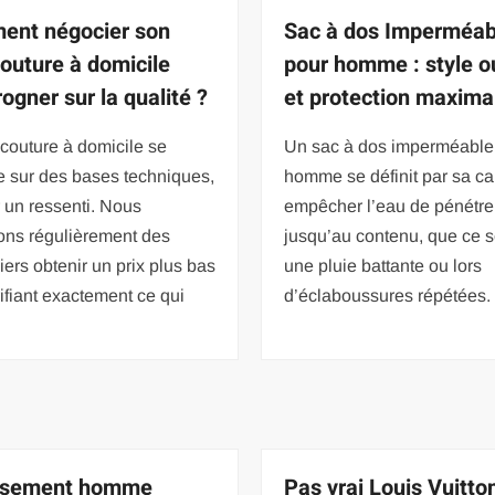
nt négocier son
Sac à dos Imperméab
couture à domicile
pour homme : style o
ogner sur la qualité ?
et protection maxima
f couture à domicile se
Un sac à dos imperméable
e sur des bases techniques,
homme se définit par sa ca
 un ressenti. Nous
empêcher l’eau de pénétre
ons régulièrement des
jusqu’au contenu, que ce s
liers obtenir un prix plus bas
une pluie battante ou lors
ifiant exactement ce qui
d’éclaboussures répétées.
isement homme
Pas vrai Louis Vuitton