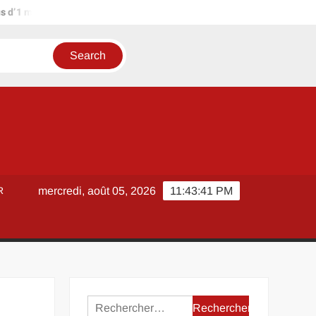
illion d’euros ?
Terrain agricole à louer près de chez soi : mé
R
mercredi, août 05, 2026
11:43:42 PM
Rechercher :