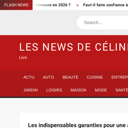
Skip
tement d’une commune en 2026 ?
FLASH NEWS
Faut-il faire confiance à info 
to
content
Search
LES NEWS DE CÉLIN
Live
ACTU
AUTO
BEAUTÉ
CUISINE
ENTREP
JARDIN
LOISIRS
MAISON
MODE
SANT
Les indispensables garanties pour une 