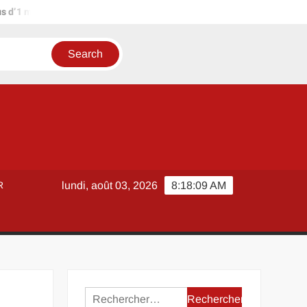
illion d’euros ?
Terrain agricole à louer près de chez soi : mé
R
lundi, août 03, 2026
8:18:09 AM
Rechercher :