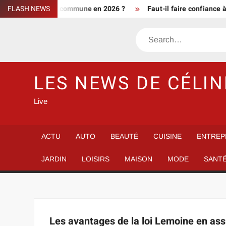
Skip
tement d’une commune en 2026 ?
FLASH NEWS
Faut-il faire confiance à info 
to
content
Search
LES NEWS DE CÉLIN
Live
ACTU
AUTO
BEAUTÉ
CUISINE
ENTREP
JARDIN
LOISIRS
MAISON
MODE
SANT
Les avantages de la loi Lemoine en as