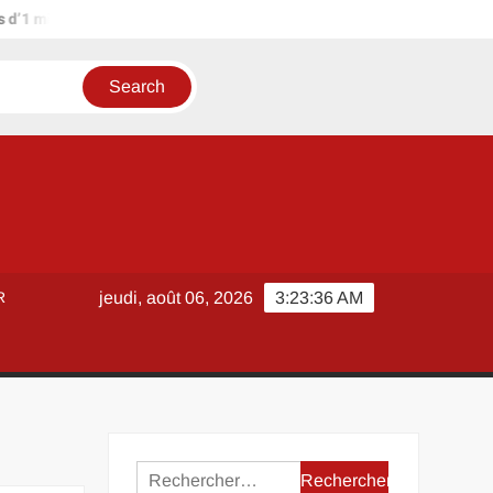
lion d’euros ?
Terrain agricole à louer près de chez soi : méth
R
jeudi, août 06, 2026
3:23:37 AM
Rechercher :