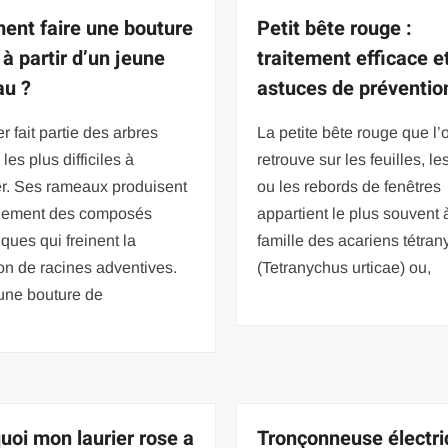
nt faire une bouture
Petit bête rouge :
 à partir d’un jeune
traitement efficace e
au ?
astuces de préventio
r fait partie des arbres
La petite bête rouge que l’
s les plus difficiles à
retrouve sur les feuilles, l
er. Ses rameaux produisent
ou les rebords de fenêtres
llement des composés
appartient le plus souvent 
ques qui freinent la
famille des acariens tétra
on de racines adventives.
(Tetranychus urticae) ou,
une bouture de
uoi mon laurier rose a
Tronçonneuse électr