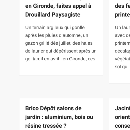
en Gironde, faites appel à
des f
Drouillard Paysagiste
print
Un terrain argileux qui gonfle
Un laur
après les pluies d’automne, un
avec de
gazon grillé dès juillet, des haies
printem
de laurier qui dépérissent après un
décalag
gel tardif en avril : en Gironde, ces
végétat
sol qui
Brico Dépôt salons de
Jacin
jardin : aluminium, bois ou
orient
résine tressée ?
conse