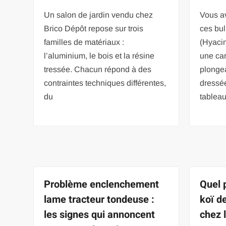
Un salon de jardin vendu chez
Vous a
Brico Dépôt repose sur trois
ces bul
familles de matériaux :
(Hyacin
l’aluminium, le bois et la résine
une car
tressée. Chacun répond à des
plongea
contraintes techniques différentes,
dressée
du
tableau
Problème enclenchement
Quel 
lame tracteur tondeuse :
koï d
les signes qui annoncent
chez l