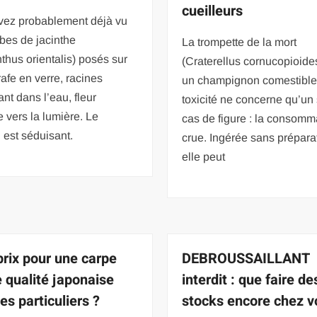
cueilleurs
vez probablement déjà vu
bes de jacinthe
La trompette de la mort
thus orientalis) posés sur
(Craterellus cornucopioides
afe en verre, racines
un champignon comestible 
nt dans l’eau, fleur
toxicité ne concerne qu’un
 vers la lumière. Le
cas de figure : la consomm
 est séduisant.
crue. Ingérée sans prépara
elle peut
prix pour une carpe
DEBROUSSAILLANT
e qualité japonaise
interdit : que faire de
es particuliers ?
stocks encore chez v