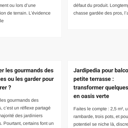
ment ou lors d’une
défaut du produit. Longte
ion de terrain. L’évidence
chasse gardée des pros, l’a
le
er les gourmands des
Jardipedia pour balco
es ou les garder pour
petite terrasse :
rer ?
transformer quelque
en oasis verte
r les gourmands des
, c’est un réflexe partagé
Faites le compte : 2,5 m², 
majorité des jardiniers
rambarde, trois pots, et pou
s. Pourtant, certains font un
potentiel se niche là, discr