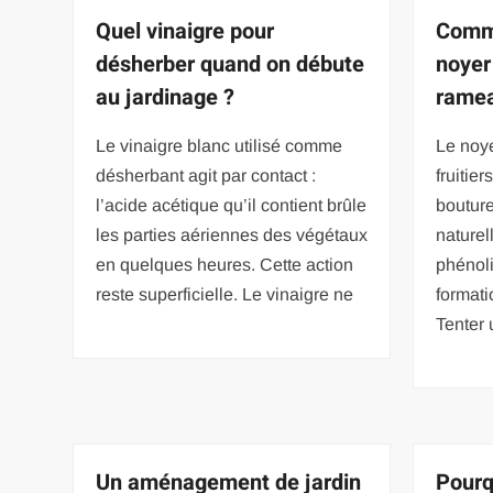
Quel vinaigre pour
Comme
désherber quand on débute
noyer
au jardinage ?
rame
Le vinaigre blanc utilisé comme
Le noye
désherbant agit par contact :
fruitier
l’acide acétique qu’il contient brûle
boutur
les parties aériennes des végétaux
nature
en quelques heures. Cette action
phénoli
reste superficielle. Le vinaigre ne
formati
Tenter 
Un aménagement de jardin
Pourq