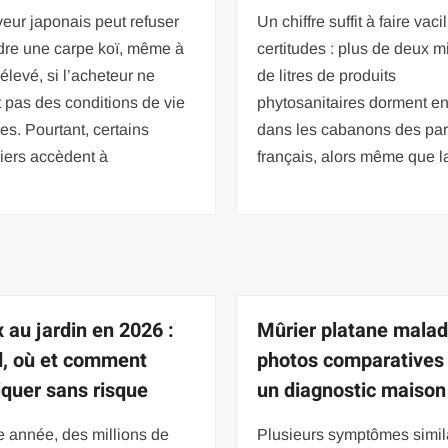
eur japonais peut refuser
Un chiffre suffit à faire vacil
dre une carpe koï, même à
certitudes : plus de deux mi
 élevé, si l’acheteur ne
de litres de produits
t pas des conditions de vie
phytosanitaires dorment e
es. Pourtant, certains
dans les cabanons des part
liers accèdent à
français, alors même que l
 au jardin en 2026 :
Mûrier platane maladi
, où et comment
photos comparatives
liquer sans risque
un diagnostic maison 
 année, des millions de
Plusieurs symptômes simil