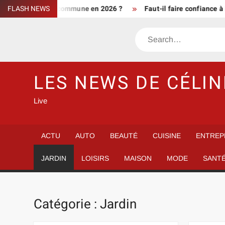
Skip
ment d’une commune en 2026 ?
FLASH NEWS
Faut-il faire confiance à info de
to
content
Search
LES NEWS DE CÉLIN
Live
ACTU
AUTO
BEAUTÉ
CUISINE
ENTREP
JARDIN
LOISIRS
MAISON
MODE
SANT
Catégorie :
Jardin