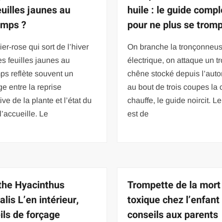
euilles jaunes au
huile : le guide compl
emps ?
pour ne plus se trom
ier-rose qui sort de l’hiver
On branche la tronçonneu
s feuilles jaunes au
électrique, on attaque un t
ps reflète souvent un
chêne stocké depuis l’auto
e entre la reprise
au bout de trois coupes la
ive de la plante et l’état du
chauffe, le guide noircit. Le
 l’accueille. Le
est de
the Hyacinthus
Trompette de la mort
alis L’en intérieur,
toxique chez l’enfant 
ils de forçage
conseils aux parents