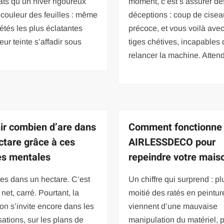
ts qu’un hiver rigoureux
moment, c’est s’assurer de
 couleur des feuilles : même
déceptions : coup de cisea
iétés les plus éclatantes
précoce, et vous voilà ave
leur teinte s’affadir sous
tiges chétives, incapables
relancer la machine. Attend
ir combien d’are dans
Comment fonctionne
ctare grâce à ces
AIRLESSDECO pour
s mentales
repeindre votre mais
es dans un hectare. C’est
Un chiffre qui surprend : pl
 net, carré. Pourtant, la
moitié des ratés en peintur
on s’invite encore dans les
viennent d’une mauvaise
ations, sur les plans de
manipulation du matériel, 