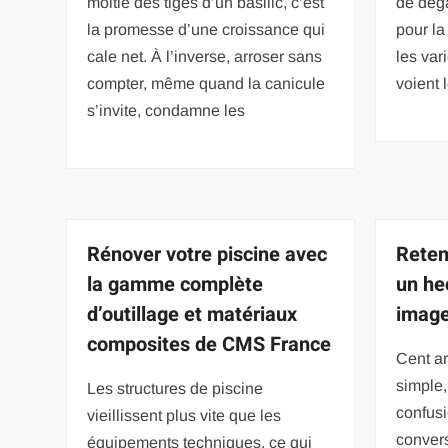
moitié des tiges d’un basilic, c’est
de dégâ
la promesse d’une croissance qui
pour la
cale net. À l’inverse, arroser sans
les var
compter, même quand la canicule
voient 
s’invite, condamne les
Rénover votre piscine avec
Reten
la gamme complète
un he
d’outillage et matériaux
image
composites de CMS France
Cent ar
simple,
Les structures de piscine
confusi
vieillissent plus vite que les
convers
équipements techniques, ce qui