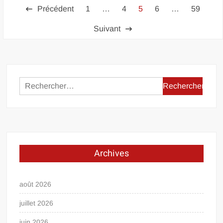
Pagination
Précédent
1
…
4
5
6
…
59
des
Suivant
publications
Rechercher :
Archives
août 2026
juillet 2026
juin 2026