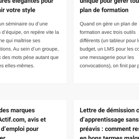
ures élégantes pour
unique pour gérer tou
ir votre style
plan de formation
un séminaire ou d’une
Quand on gère un plan de
 d’équipe, on repère vite la
formation avec trois outils
e qui maîtrise ses
différents (un tableur pour 
tions. Au sein d’un groupe,
budget, un LMS pour les c
x des mots pèse autant que
une messagerie pour les
ées elles-mêmes.
convocations), on finit par
 des marques
Lettre de démission 
ctif.com, avis et
d’apprentissage sans
d’emploi pour
préavis : comment re
er
en bons termes malg