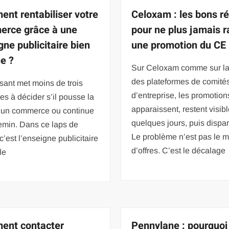
nt rentabiliser votre
Celoxam : les bons ré
rce grâce à une
pour ne plus jamais r
gne publicitaire bien
une promotion du CE
e ?
Sur Celoxam comme sur la
des plateformes de comité
ant met moins de trois
d’entreprise, les promotion
s à décider s’il pousse la
apparaissent, restent visib
d’un commerce ou continue
quelques jours, puis dispar
emin. Dans ce laps de
Le problème n’est pas le 
c’est l’enseigne publicitaire
d’offres. C’est le décalage
 le
ent contacter
Pennylane : pourquoi 