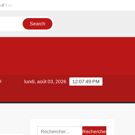
ion d’euros ?
Terrain agricole à louer près de chez soi : métho
R
lundi, août 03, 2026
12:07:49 PM
Rechercher :