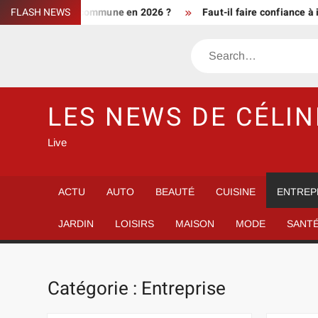
Skip
ment d’une commune en 2026 ?
FLASH NEWS
Faut-il faire confiance à info de
to
content
Search
LES NEWS DE CÉLIN
Live
ACTU
AUTO
BEAUTÉ
CUISINE
ENTREP
JARDIN
LOISIRS
MAISON
MODE
SANT
Catégorie :
Entreprise