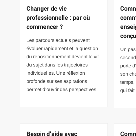
Changer de vie
Comme
professionnelle : par où
comme
commencer ?
ensei
conçu
Les parcours actuels peuvent
évoluer rapidement et la question
Un pass
du repositionnement devient le vif
seconde
du sujet dans les trajectoires
porte 
individuelles. Une réflexion
son ch
profonde sur ses aspirations
temps, 
permet d’ouvrir des perspectives
qui fait
Besoin d’aide avec
Comm