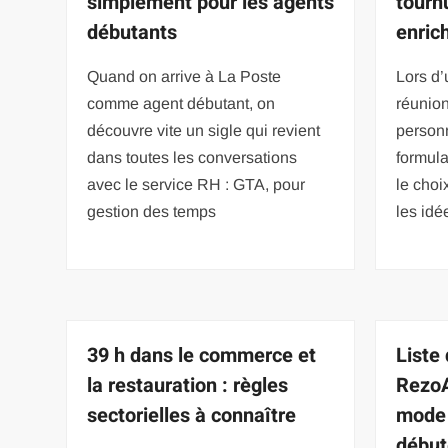
simplement pour les agents
tourn
débutants
enrich
Quand on arrive à La Poste
Lors d’
comme agent débutant, on
réunion
découvre vite un sigle qui revient
personn
dans toutes les conversations
formula
avec le service RH : GTA, pour
le choi
gestion des temps
les id
39 h dans le commerce et
Liste
la restauration : règles
RezoA
sectorielles à connaître
mode 
début