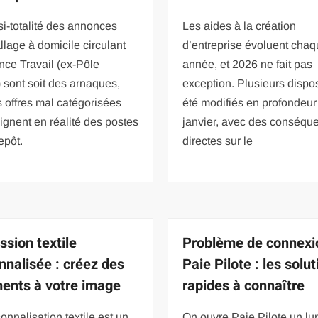
i-totalité des annonces
Les aides à la création
lage à domicile circulant
d’entreprise évoluent cha
nce Travail (ex-Pôle
année, et 2026 ne fait pas
 sont soit des arnaques,
exception. Plusieurs disposi
s offres mal catégorisées
été modifiés en profondeur
ignent en réalité des postes
janvier, avec des conséqu
epôt.
directes sur le
ssion textile
Problème de connexi
nnalisée : créez des
Paie Pilote : les solu
ents à votre image
rapides à connaître
onnalisation textile est un
On ouvre Paie Pilote un lu