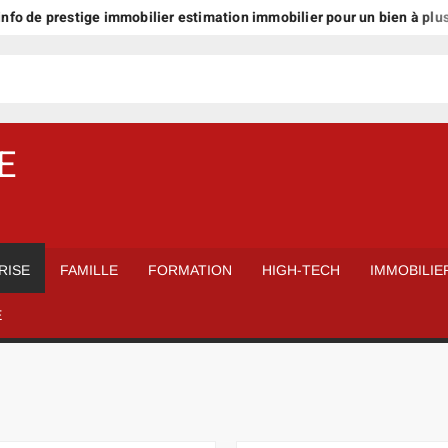
 prestige immobilier estimation immobilier pour un bien à plus d’1 mill
E
RISE
FAMILLE
FORMATION
HIGH-TECH
IMMOBILIE
É