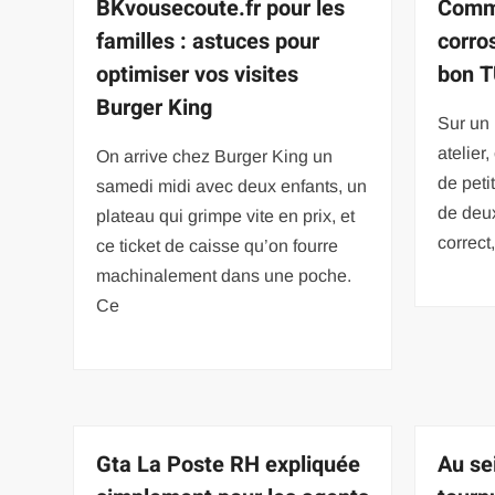
BKvousecoute.fr pour les
Comme
familles : astuces pour
corro
optimiser vos visites
bon T
Burger King
Sur un
atelier
On arrive chez Burger King un
de peti
samedi midi avec deux enfants, un
de deux
plateau qui grimpe vite en prix, et
correct
ce ticket de caisse qu’on fourre
machinalement dans une poche.
Ce
Gta La Poste RH expliquée
Au se