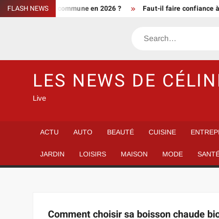
Skip
tement d’une commune en 2026 ?
FLASH NEWS
Faut-il faire confiance à info 
to
content
Search
LES NEWS DE CÉLIN
Live
ACTU
AUTO
BEAUTÉ
CUISINE
ENTREP
JARDIN
LOISIRS
MAISON
MODE
SANT
Comment choisir sa boisson chaude bio