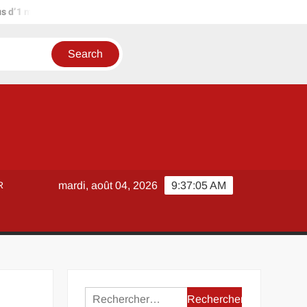
illion d’euros ?
Terrain agricole à louer près de chez soi : mé
R
mardi, août 04, 2026
9:37:06 AM
Rechercher :